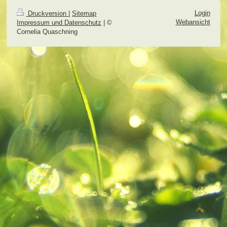
Login
Druckversion
|
Sitemap
Webansicht
Impressum und Datenschutz
| ©
Cornelia Quaschning